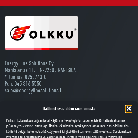
Energy Line Solutions Oy
Mankilantie 11, FIN-92500 RANTSILA
Y-tunnus: 0950743-0
Puh:
045 316 5550
sales@energylinesolutions.fi
Copyright © 2026 Energy line solutions Oy
Hallinnoi evästeiden suostumusta
Kaikki oikeudet pidätetään.
Parhaan kokemuksen tarjoamiseksi käytämme teknologioita, kuten evästeitä, tallentaaksemme
ja/tai käyttääksemme laitetietoja. Näiden tekniikoiden hyväksyminen antaa meille mahdollisuuden
Webdesign:
Neotar Oy
, Toteutus:
Lucci Oy
käsitellä tietoja, kuten selauskäyttäytymistä tai yksilöllisiä tunnuksia tällä sivustolla. Suostumuksen
jättäminen tai peruuttaminen voi vaikuttaa haitallisesti tiettyihin ominaisuuksiin ja toimintoihin.