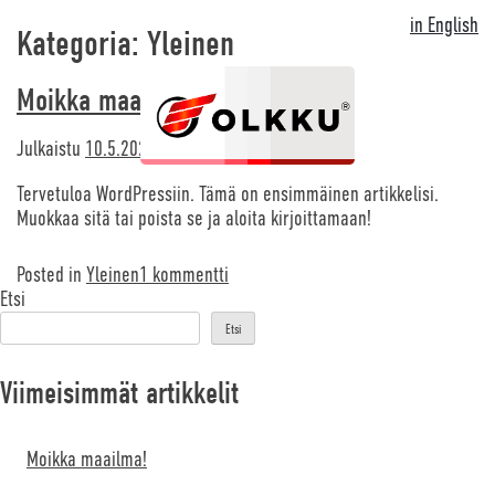
Skip
in English
to
Kategoria:
Yleinen
content
Moikka maailma!
Julkaistu
10.5.2023
--
mikko
Tervetuloa WordPressiin. Tämä on ensimmäinen artikkelisi.
Muokkaa sitä tai poista se ja aloita kirjoittamaan!
artikkeliin
Posted in
Yleinen
1 kommentti
Moikka
Etsi
maailma!
Etsi
Viimeisimmät artikkelit
Moikka maailma!