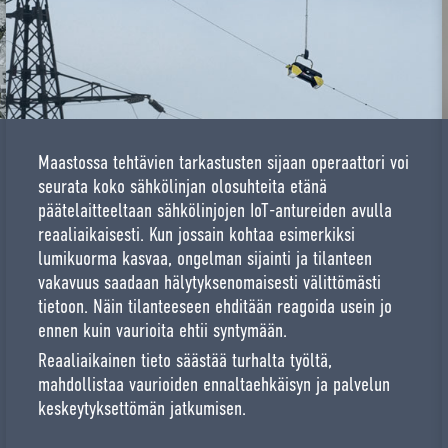
Maastossa tehtävien tarkastusten sijaan operaattori voi
seurata koko sähkölinjan olosuhteita etänä
päätelaitteeltaan sähkölinjojen IoT-antureiden avulla
reaaliaikaisesti. Kun jossain kohtaa esimerkiksi
lumikuorma kasvaa, ongelman sijainti ja tilanteen
vakavuus saadaan hälytyksenomaisesti välittömästi
tietoon. Näin tilanteeseen ehditään reagoida usein jo
ennen kuin vaurioita ehtii syntymään.
Reaaliaikainen tieto säästää turhalta työltä,
mahdollistaa vaurioiden ennaltaehkäisyn ja palvelun
keskeytyksettömän jatkumisen.