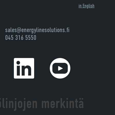
in English
sales@energylinesolutions.fi
045 316 5550
linjojen merkintä