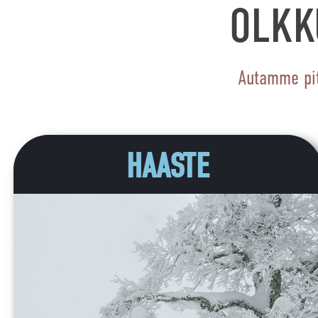
OLKKU
Autamme pit
HAASTE