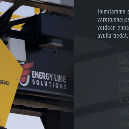
Toimitamme av
varoitusheija
voidaan ennal
avulla tiedät,
ASE
KAT
TYK
AUT
DATA
ASEN
LAIT