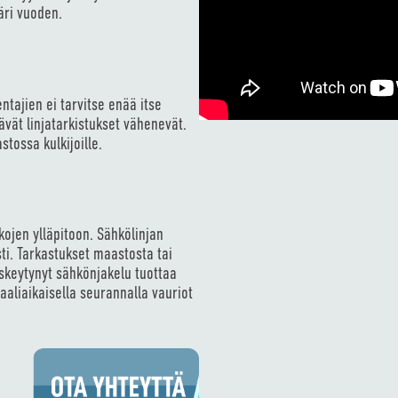
äri vuoden.
ntajien ei tarvitse enää itse
tävät linjatarkistukset vähenevät.
tossa kulkijoille.
ojen ylläpitoon. Sähkölinjan
i. Tarkastukset maastosta tai
Keskeytynyt sähkönjakelu tuottaa
aaliaikaisella seurannalla vauriot
OTA YHTEYTTÄ