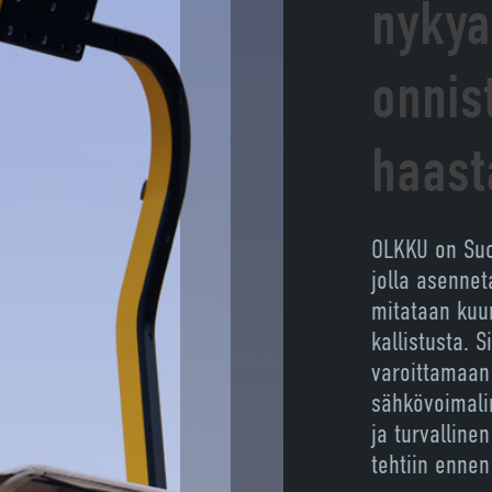
nykya
onnis
haast
OLKKU on Suom
jolla asennet
mitataan kuu
kallistusta. 
varoittamaan 
sähkövoimalin
ja turvalline
tehtiin ennen