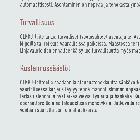
automaattisesti. Asentaminen on nopeaa ja tehokasta ymp
Turvallisuus
OLKKU-laite takaa turvalliset työolosuhteet asentajalle. Ase
kiipeillä tai roikkua vaarallisissa paikoissa. Maastossa teh
Linjavaurioiden ennaltaehkäisy luo turvallisuutta myös maas
Kustannussäästöt
OLKKU-laitteella saadaan kustannustehokkuutta sähköverkk
vaurioituessa korjaus täytyy tehdä mahdollisimman nopeast
tarkistuslennoilla ovat aikaa vieviä, työläitä ja hankalia. 
operaattoreille aina taloudellisia menetyksiä. Jatkuvalla re
voidaan suurelta osin ennaltaehkäistä.