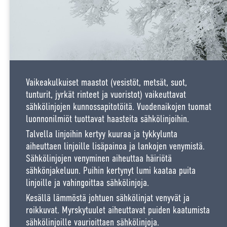
Vaikeakulkuiset maastot (vesistöt, metsät, suot,
tunturit, jyrkät rinteet ja vuoristot) vaikeuttavat
sähkölinjojen kunnossapitotöitä. Vuodenaikojen tuomat
luonnonilmiöt tuottavat haasteita sähkölinjoihin.
Talvella linjoihin kertyy kuuraa ja tykkylunta
aiheuttaen linjoille lisäpainoa ja lankojen venymistä.
Sähkölinjojen venyminen aiheuttaa häiriötä
sähkönjakeluun. Puihin kertynyt lumi kaataa puita
linjoille ja vahingoittaa sähkölinjoja.
Kesällä lämmöstä johtuen sähkölinjat venyvät ja
roikkuvat. Myrskytuulet aiheuttavat puiden kaatumista
sähkölinjoille vaurioittaen sähkölinjoja.