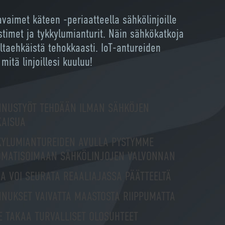
aimet käteen -periaatteella sähkölinjoille
stimet ja tykkylumianturit. Näin sähkökatkoja
taehkäistä tehokkaasti. IoT-antureiden
 mitä linjoillesi kuuluu!
NNUSTYÖT TEHDÄÄN ILMAN SÄHKÖJEN
KAISUA
KYLUMIANTUREIDEN AVULLA PYSTYMME
OMATISOIMAAN SÄHKÖLINJOJEN VALVONNAN
A VOI SEURATA REAALIAJASSA PÄÄTTEELTÄ
NUKSET VAIVATTA MAASTOSTA RIIPPUMATTA
E TAKAA TURVALLISET OLOSUHTEET