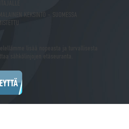
NTAJALLE
MALAINEN KEKSINTÖ – SUOMESSA
ISTETTU
lellämme lisää nopeasta ja turvallisesta
ttaa sähkölinjojen etäseuranta.
TEYTTÄ