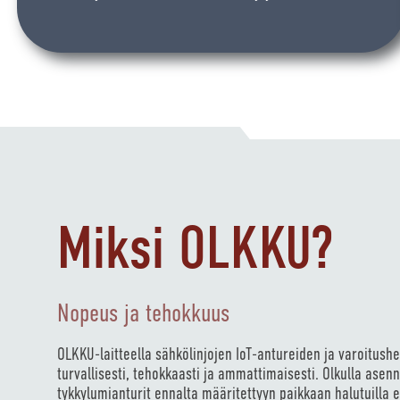
Miksi OLKKU?
Nopeus ja tehokkuus
OLKKU-laitteella sähkölinjojen IoT-antureiden ja varoitush
turvallisesti, tehokkaasti ja ammattimaisesti. Olkulla asenn
tykkylumianturit ennalta määritettyyn paikkaan halutuilla et