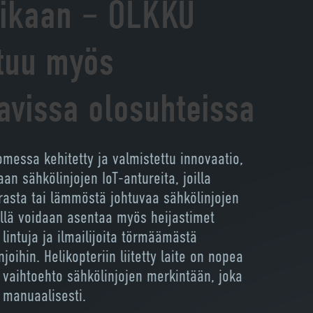
ikaan – OLKKU
tuu myös
avissa olosuhteissa
essa kehitetty ja valmistettu innovaatio,
aan sähkölinjojen IoT-antureita, joilla
rasta tai lämmöstä johtuvaa sähkölinjojen
Sillä voidaan asentaa myös heijastimet
lintuja ja ilmailijoita törmäämästä
joihin. Helikopteriin liitetty laite on nopea
n vaihtoehto sähkölinjojen merkintään, joka
 manuaalisesti.