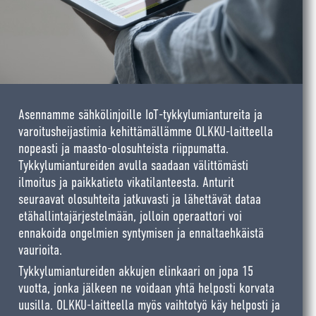
Asennamme sähkölinjoille IoT-tykkylumiantureita ja
varoitusheijastimia kehittämällämme OLKKU-laitteella
nopeasti ja maasto-olosuhteista riippumatta.
Tykkylumiantureiden avulla saadaan välittömästi
ilmoitus ja paikkatieto vikatilanteesta. Anturit
seuraavat olosuhteita jatkuvasti ja lähettävät dataa
etähallintajärjestelmään, jolloin operaattori voi
ennakoida ongelmien syntymisen ja ennaltaehkäistä
vaurioita.
Tykkylumiantureiden akkujen elinkaari on jopa 15
vuotta, jonka jälkeen ne voidaan yhtä helposti korvata
uusilla. OLKKU-laitteella myös vaihtotyö käy helposti ja