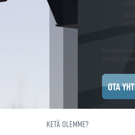
ASE
SUO
VALM
Kerromme mie
tavasta toteu
OTA YH
KETÄ OLEMME?