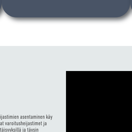
eijastimien asentaminen käy
at varoitusheijastimet ja
äisyyksillä ja täysin